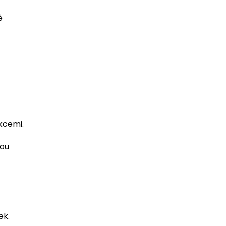
é
kcemi.
hou
ek.