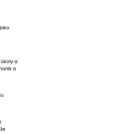
 jako
 úkoly a
hanik a
u.
a
 že