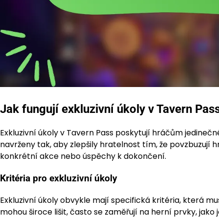
Jak fungují exkluzivní úkoly v Tavern Pas
Exkluzivní úkoly v Tavern Pass poskytují hráčům jedinečné
navrženy tak, aby zlepšily hratelnost tím, že povzbuzují
konkrétní akce nebo úspěchy k dokončení.
Kritéria pro exkluzivní úkoly
Exkluzivní úkoly obvykle mají specifická kritéria, která mus
mohou široce lišit, často se zaměřují na herní prvky, jak