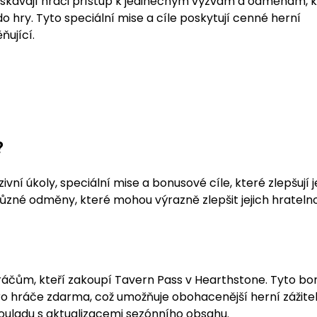
získávají hráči přístup k jedinečným výzvám a odměnám, 
do hry. Tyto speciální mise a cíle poskytují cenné herní
ňující.
?
vní úkoly, speciální mise a bonusové cíle, které zlepšují j
ůzné odměny, které mohou výrazně zlepšit jejich hrateln
čům, kteří zakoupí Tavern Pass v Hearthstone. Tyto bo
pro hráče zdarma, což umožňuje obohacenější herní zážite
souladu s aktualizacemi sezónního obsahu.