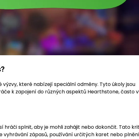
s?
 výzvy, které nabízejí speciální odměny. Tyto úkoly jsou
 hráče k zapojení do různých aspektů Hearthstone, často v
í hráči splnit, aby je mohli zahájit nebo dokončit. Tato kri
o je vyhrávání zápasů, používání určitých karet nebo plněn