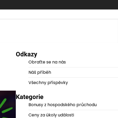
Odkazy
Obraťte se na nás
Náš příběh
Všechny příspěvky
Kategorie
Bonusy z hospodského průchodu
Ceny za úkoly události