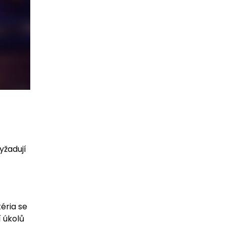
yžadují
téria se
í úkolů