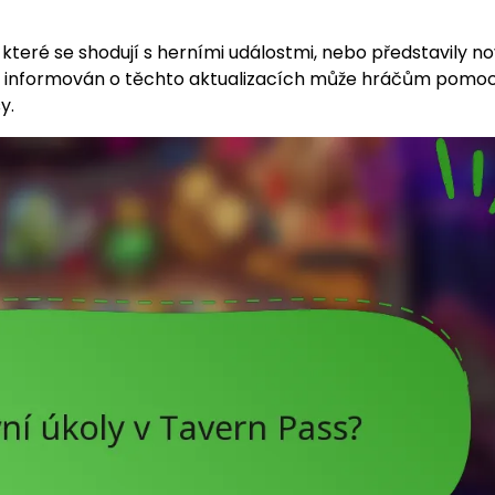
které se shodují s herními událostmi, nebo představily n
at informován o těchto aktualizacích může hráčům pomoc
y.