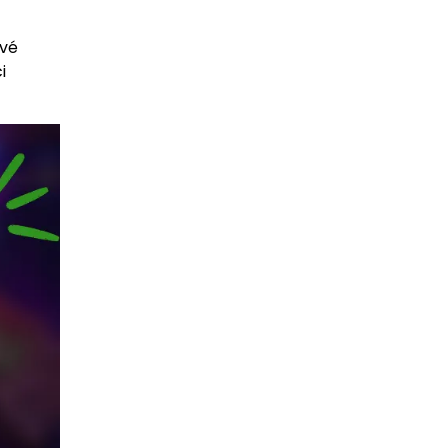
ové
i