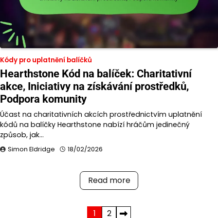
Kódy pro uplatnění balíčků
Hearthstone Kód na balíček: Charitativní
akce, Iniciativy na získávání prostředků,
Podpora komunity
Účast na charitativních akcích prostřednictvím uplatnění
kódů na balíčky Hearthstone nabízí hráčům jedinečný
způsob, jak…
Simon Eldridge
18/02/2026
Read more
Posts
1
2