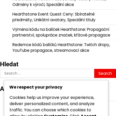
Odměny k výročí, Speciální akce
Hearthstone Event Quest Ceny: Sbíratelné
předměty, Unikátní avatary, Speciální tituly
Výměna kódu na balíček Hearthstone: Propagační
partnerství, spolupráce značek, křížové propagace
Redemce kódů balíčků Hearthstone: Twitch dropy,
YouTube propagace, streamovací akce
Hledat
Search
for:
We respect your privacy
Archiv
March 2026
Cookies help us improve your experience,
deliver personalized content, and analyze
February 2026
traffic. You can choose which cookies to