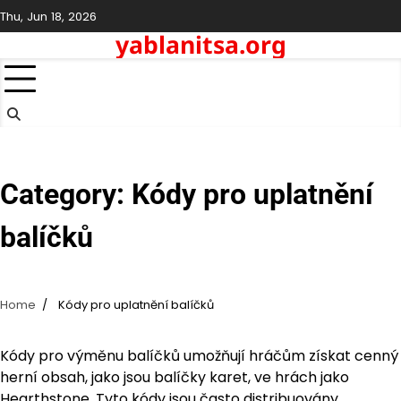
Skip
Thu, Jun 18, 2026
to
yablanitsa.org
content
Category:
Kódy pro uplatnění
balíčků
Home
Kódy pro uplatnění balíčků
Kódy pro výměnu balíčků umožňují hráčům získat cenný
herní obsah, jako jsou balíčky karet, ve hrách jako
Hearthstone. Tyto kódy jsou často distribuovány