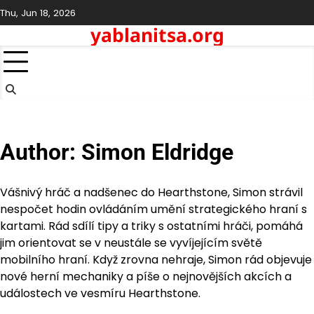
Skip
Thu, Jun 18, 2026
to
yablanitsa.org
content
Author:
Simon Eldridge
Vášnivý hráč a nadšenec do Hearthstone, Simon strávil
nespočet hodin ovládáním umění strategického hraní s
kartami. Rád sdílí tipy a triky s ostatními hráči, pomáhá
jim orientovat se v neustále se vyvíjejícím světě
mobilního hraní. Když zrovna nehraje, Simon rád objevuje
nové herní mechaniky a píše o nejnovějších akcích a
událostech ve vesmíru Hearthstone.