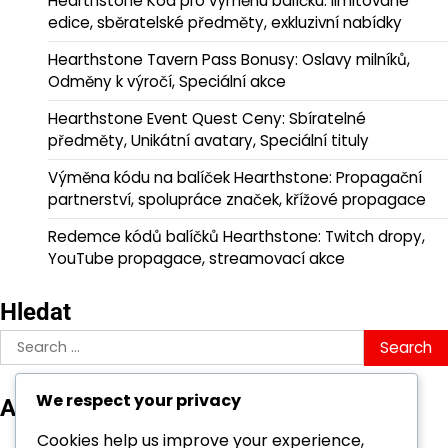
Hearthstone Kód pro výměnu balíčku: limitované
edice, sběratelské předměty, exkluzivní nabídky
Hearthstone Tavern Pass Bonusy: Oslavy milníků,
Odměny k výročí, Speciální akce
Hearthstone Event Quest Ceny: Sbíratelné
předměty, Unikátní avatary, Speciální tituly
Výměna kódu na balíček Hearthstone: Propagační
partnerství, spolupráce značek, křížové propagace
Redemce kódů balíčků Hearthstone: Twitch dropy,
YouTube propagace, streamovací akce
Hledat
Search
for:
We respect your privacy
Archiv
March 2026
Cookies help us improve your experience,